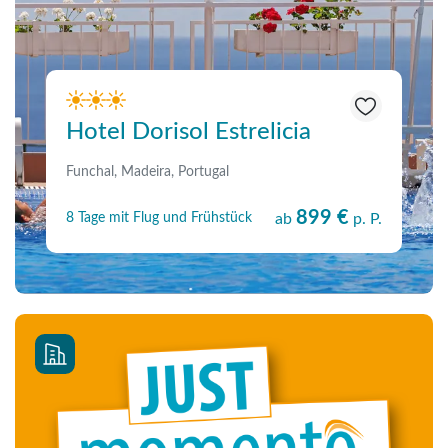
Hotel Dorisol Estrelicia
Funchal, Madeira, Portugal
899 €
8 Tage mit Flug und Frühstück
ab
p. P.