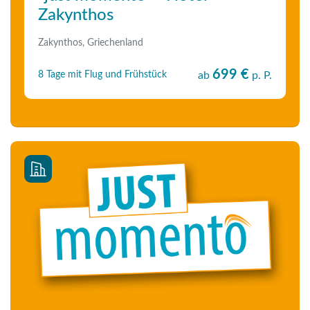
Top Lage!
(10)
Zakynthos
Top Preis!
(11)
Zakynthos, Griechenland
Ultra All Inclusive
(1)
699 €
8 Tage mit Flug und Frühstück
ab
p. P.
Unser Tipp!
(13)