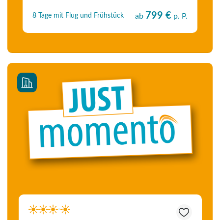
799 €
8 Tage mit Flug und Frühstück
ab
p. P.
-