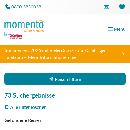
0800 3830038
Suche verfeinern
Reis
Fil
Menü
Reisezeitraum
Sortieren nach
Sommerfest 2026 mit vielen Stars zum 70 jährigen
Jubiläum – Mehr Informationen hier
Preis
Reisen filtern
€ 600
€ 3000
73 Suchergebnisse
Preisspanne auswählen
600
3000
Alle Filter löschen
Dauer
Gefundene Reisen