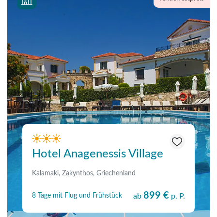
Hotel Anagenessis Village
Kalamaki, Zakynthos, Griechenland
899 €
8 Tage mit Flug und Frühstück
ab
p. P.