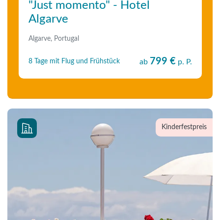
"Just momento" - Hotel
Algarve
Algarve, Portugal
799 €
8 Tage mit Flug und Frühstück
ab
p. P.
Kinderfestpreis