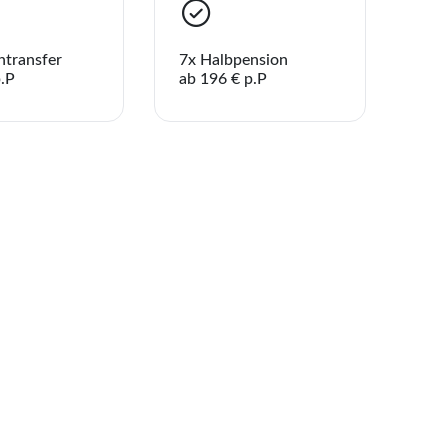
aben noch keine Reisen oder Hotels auf der Merkliste gespeicher
Telegram
ntransfer
7x Halbpension
p.P
ab 196 € p.P
enden
Link kopieren