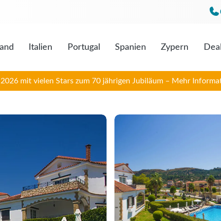
land
Italien
Portugal
Spanien
Zypern
Dea
Mo. bis F
Sa. 09:0
026 mit vielen Stars zum 70 jährigen Jubiläum – Mehr Informat