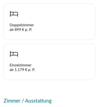
Doppelzimmer
ab 899 € p. P.
Teile diese Reise
Teile
Hotel Ibis Styles Roma Aurelia
Einzelzimmer
ab 1.179 € p. P.
WhatsApp
Telegram
Zimmer / Ausstattung