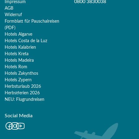
0800 3830038
Impressum
AGB
Widerruf
Formblatt für Pauschalreisen
(PDF)
Hotels Algarve
Hotels Costa de la Luz
Hotels Kalabrien
Hotels Kreta
Hotels Madeira
Hotels Rom
Hotels Zakynthos
Hotels Zypern
Herbsturlaub 2026
Herbstferien 2026
Merk
NEU: Flugrundreisen
Sie haben noch keine Reisen oder Hotels auf der
Social Media
Merkliste gespeichert
Facebook
Instagram
Youtube
Personen