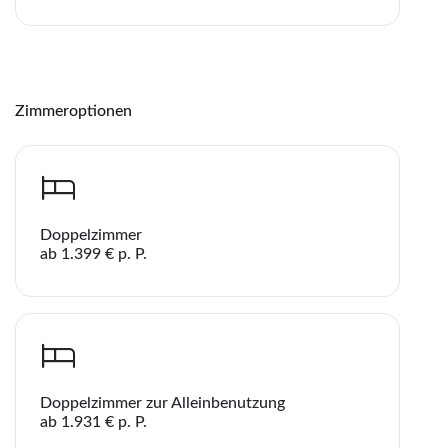
Teile diese Reise
Teile
Zimmeroptionen
Hotel Maistrali
Doppelzimmer
WhatsApp
ab 1.399 € p. P.
Telegram
per E-Mail senden
Doppelzimmer zur Alleinbenutzung
ab 1.931 € p. P.
Link kopieren