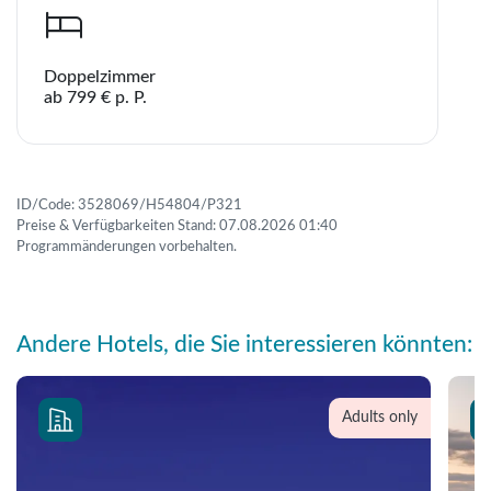
Doppelzimmer
Teile diese Reise
ab 799 € p. P.
Teile
WhatsApp
ID/Code: 3528069/H54804/P321
Telegram
Preise & Verfügbarkeiten Stand: 07.08.2026 01:40
Programmänderungen vorbehalten.
per E-Mail senden
Andere Hotels, die Sie interessieren könnten:
Link kopieren
Adults only