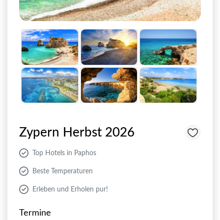
eindrucksvollen byzantinischen Kirchen, von denen
einige zum UNESCO-Welterbe zählen. Auch für
Radfahrer und Naturfreunde bietet das Landesinnere
ideale Bedingungen.
Die Insel ist geteilt in einen griechisch-zyprischen Süden
und einen türkisch geprägten Norden, was Zypern auch
kulturell besonders spannend macht. In geteilten
Städten wie Nikosia (Lefkosia) erleben Besucher zwei
Welten auf engstem Raum – mit Basaren, Moscheen,
orthodoxen Kirchen und modernen Cafés Seite an Seite.
Zypern Herbst 2026
Auch kulinarisch ist Zypern ein Genuss: Die traditionelle
Top Hotels in Paphos
Küche kombiniert griechische, türkische und
orientalische Einflüsse – von Meze, Halloumi, frischem
Beste Temperaturen
Fisch bis zu süßen Spezialitäten wie Baklava. Die
zypriotische Gastfreundschaft macht den Aufenthalt
Erleben und Erholen pur!
perfekt.
Termine