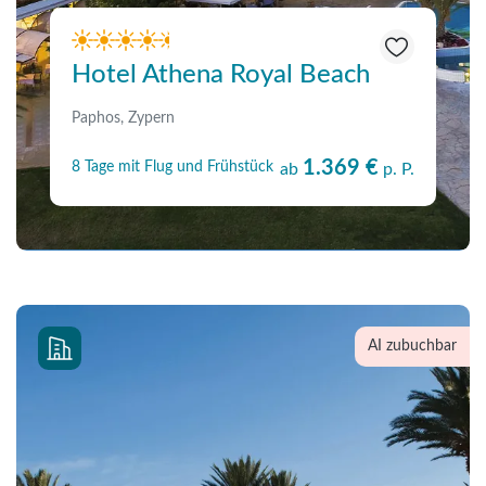
Hotel Athena Royal Beach
Paphos, Zypern
1.369 €
8 Tage mit Flug und Frühstück
ab
p. P.
AI zubuchbar