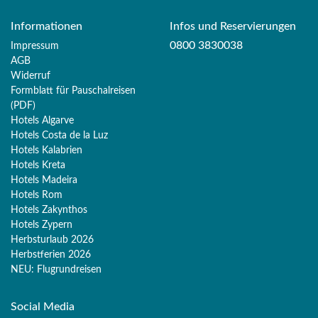
Informationen
Infos und Reservierungen
0800 3830038
Impressum
AGB
Widerruf
Formblatt für Pauschalreisen
(PDF)
Hotels Algarve
Hotels Costa de la Luz
Hotels Kalabrien
Hotels Kreta
Hotels Madeira
Hotels Rom
Hotels Zakynthos
Hotels Zypern
Herbsturlaub 2026
Herbstferien 2026
Merk
NEU: Flugrundreisen
Sie haben noch keine Reisen oder Hotels auf der
Social Media