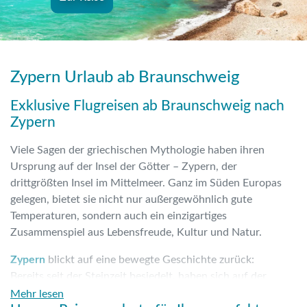
Zypern Urlaub ab Braunschweig
Exklusive Flugreisen ab Braunschweig nach
Zypern
Viele Sagen der griechischen Mythologie haben ihren
Ursprung auf der Insel der Götter – Zypern, der
drittgrößten Insel im Mittelmeer. Ganz im Süden Europas
gelegen, bietet sie nicht nur außergewöhnlich gute
Temperaturen, sondern auch ein einzigartiges
Zusammenspiel aus Lebensfreude, Kultur und Natur.
Zypern
blickt auf eine bewegte Geschichte zurück:
Bereits seit der Steinzeit besiedelt, haben sich auf der
Insel über Jahrtausende hinweg unterschiedlichste
Mehr lesen