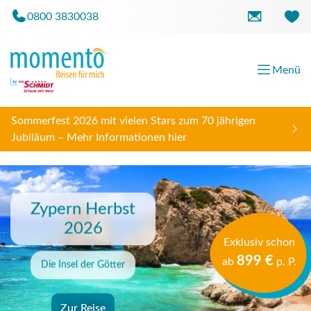
0800 3830038
Menü
Sommerfest 2026 mit vielen Stars zum 70 jährigen
Jubiläum – Mehr Informationen hier
Zypern Herbst
2026
Exklusiv schon
899 €
ab
p. P.
Die Insel der Götter
Zur Reise