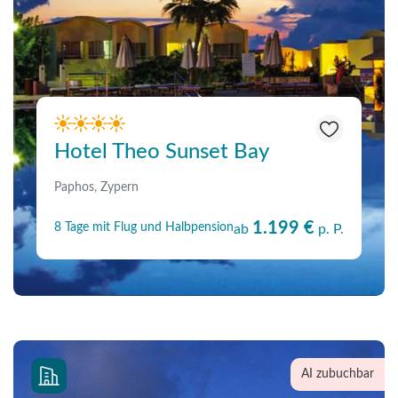
Hotel Theo Sunset Bay
Paphos, Zypern
1.199 €
8 Tage mit Flug und Halbpension
ab
p. P.
AI zubuchbar