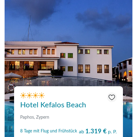
Hotel Kefalos Beach
Paphos, Zypern
1.319 €
8 Tage mit Flug und Frühstück
ab
p. P.