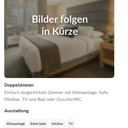
Doppelzimmer
Einfach eingerichtete Zimmer mit Klimaanlage, Safe,
Minibar, TV und Bad oder Dusche/WC.
Ausstattung
Klimaanlage
(Miet-)safe
Minibar
TV