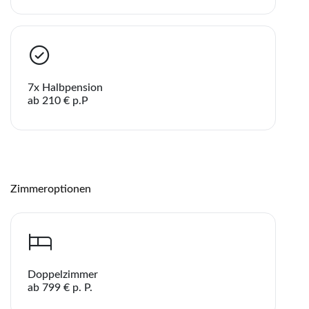
7x Halbpension
ab 210 € p.P
Zimmeroptionen
Teile diese Reise
Doppelzimmer
Teile
ab 799 € p. P.