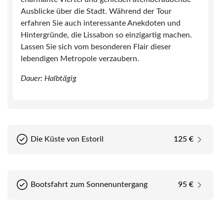
Gelegenheit, Portugals Süden in all seinen Facetten
Ausblicke über die Stadt. Während der Tour
kennenzulernen. Entspannt, authentisch und voller
erfahren Sie auch interessante Anekdoten und
Entdeckungen.
Hintergründe, die Lissabon so einzigartig machen.
Lassen Sie sich vom besonderen Flair dieser
Lissabon ist eine Stadt, die man nicht nur besucht, sondern
lebendigen Metropole verzaubern.
erlebt – mit allen Sinnen. Die portugiesische Hauptstadt
liegt malerisch an der Mündung des Tejo und erstreckt sich
Dauer: Halbtägig
über sieben Hügel, von denen sich atemberaubende
Ausblicke auf die Stadt und das Wasser eröffnen. Schon
beim ersten Spaziergang spürt man den besonderen
Rhythmus dieser Metropole: Das Klappern der alten
Straßenbahnen, das Stimmengewirr in den Gassen, der
Die Küste von Estoril
125 €
Duft von frisch gebackenen Pastéis de Nata. Lissabon ist
lebendig, authentisch und voller Kontraste. Eine Stadt, die
Geschichte atmet und gleichzeitig modern und kreativ ist.
Bootsfahrt zum Sonnenuntergang
95 €
Während Ihrer Reise entdecken Sie die vielen Facetten
Lissabons. Die Altstadtviertel Alfama und Mouraria laden
mit ihren engen, verwinkelten Gassen zu einer Zeitreise ein.