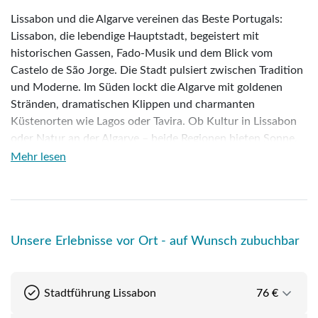
Lissabon und die Algarve vereinen das Beste Portugals:
Lissabon, die lebendige Hauptstadt, begeistert mit
historischen Gassen, Fado-Musik und dem Blick vom
Castelo de São Jorge. Die Stadt pulsiert zwischen Tradition
und Moderne. Im Süden lockt die Algarve mit goldenen
Stränden, dramatischen Klippen und charmanten
Küstenorten wie Lagos oder Tavira. Ob Kultur in Lissabon
oder Natur an der Algarve – beide Regionen bieten Sonne,
Gastfreundschaft und unvergessliche Erlebnisse.
Mehr lesen
Lissabon – die Stadt der sieben Hügel & des Lichts
Portugal ist ein Land voller Kontraste und Überraschungen,
von lebendigen Städten bis hin zu ruhigen
Unsere Erlebnisse vor Ort - auf Wunsch zubuchbar
Küstenlandschaften. Diese Reise verbindet das Beste aus
zwei faszinierenden Regionen: Die geschichtsträchtige
Hauptstadt Lissabon und die traumhafte Algarve im Süden.
Stadtführung Lissabon
76 €
Freuen Sie sich auf eine abwechslungsreiche Mischung aus