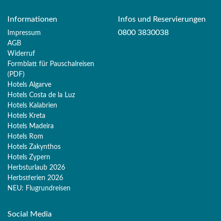
Informationen
Infos und Reservierungen
0800 3830038
Impressum
AGB
Widerruf
Formblatt für Pauschalreisen
(PDF)
Hotels Algarve
Hotels Costa de la Luz
Hotels Kalabrien
Hotels Kreta
Hotels Madeira
Hotels Rom
Hotels Zakynthos
Hotels Zypern
Herbsturlaub 2026
Herbstferien 2026
Merk
NEU: Flugrundreisen
Sie haben noch keine Reisen oder Hotels auf der
Social Media