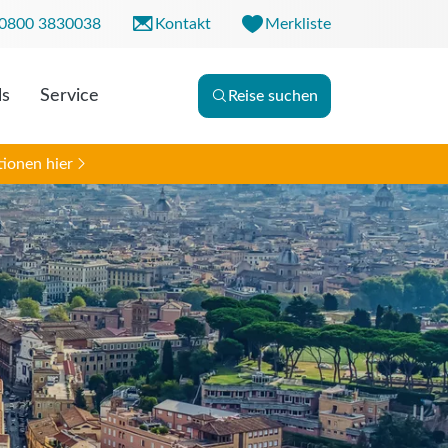
0800 3830038
Kontakt
Merkliste
ls
Service
Reise suchen
r. 09:00 - 18:00 Uhr
0 - 13:00 Uhr
ionen hier