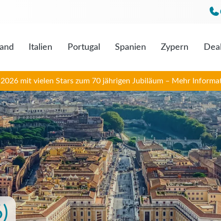
land
Italien
Portugal
Spanien
Zypern
Dea
Mo. bis F
Sa. 09:0
026 mit vielen Stars zum 70 jährigen Jubiläum – Mehr Informat
)