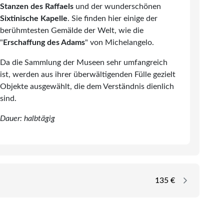
 wird jeder Moment zum Erlebnis.
Stanzen des Raffaels
und der wunderschönen
aben noch keine Reisen oder Hotels auf der Merkliste gespeicher
Sixtinische Kapelle
. Sie finden hier einige der
Telegram
einem Flug ab Braunschweig – erleben Sie eine Stadt, in
berühmtesten Gemälde der Welt, wie die
zigartigen Lebensgefühl verschmelzen.
"
Erschaffung des Adams
" von Michelangelo.
b Braunschweig
enden
Link kopieren
Da die Sammlung der Museen sehr umfangreich
ist, werden aus ihrer überwältigenden Fülle gezielt
einem Hotel angeboten. Wählen Sie daher aus unserer
Objekte ausgewählt, die dem Ver­ständnis dienlich
en zu Ihren Wünschen passt. Erst mit der Entscheidung
sind.
– bequem und direkt online starten.
Dauer: halbtägig
135 €