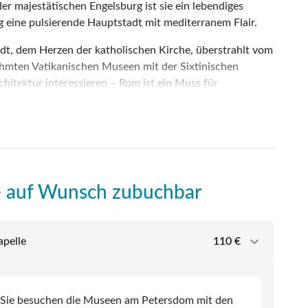
 majestätischen Engelsburg ist sie ein lebendiges
 eine pulsierende Hauptstadt mit mediterranem Flair.
adt, dem Herzen der katholischen Kirche, überstrahlt vom
mten Vatikanischen Museen mit der Sixtinischen
chitektur interessieren – Rom ist ein Muss für
st 2800 Jahre Geschichte zurück – von den mythischen
sche Reich bis hin zur Renaissance und Moderne. Diese
beim Spaziergang durch das Trastevere-Viertel, auf dem
 - auf Wunsch zubuchbar
Das italienische „Dolce Vita“ ist hier überall spürbar: in
ise
in der Morgensonne, beim Flanieren über antike Plätze
chocken alla Romana und Tiramisu in einer der vielen
apelle
110 €
rbst 2026)
liste
 ein verlängertes Wochenende, eine kulturelle Auszeit oder
. Von besinnlichen Kirchenbesuchen bis zum
Sie besuchen die Museen am Petersdom mit den ­