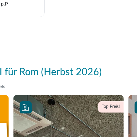
 p.P
l für Rom (Herbst 2026)
els
Top Preis!