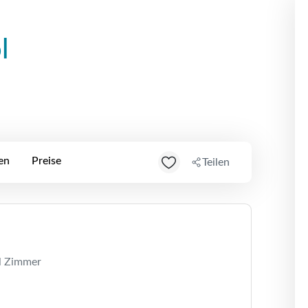
l
en
Preise
Teilen
l Zimmer