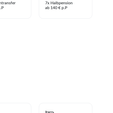
ntransfer
7x Halbpension
aben noch keine Reisen oder Hotels auf der Merkliste gespeicher
p.P
ab 140 € p.P
Telegram
enden
Link kopieren