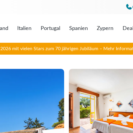
land
Italien
Portugal
Spanien
Zypern
Dea
Mo. bis F
Sa. 09:0
026 mit vielen Stars zum 70 jährigen Jubiläum – Mehr Informat