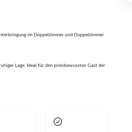
ei Unterbringung im Doppelzimmer und Doppelzimmer
 ruhiger Lage. Ideal für den preisbewussten Gast der
ise
nhal Do Sol
liste