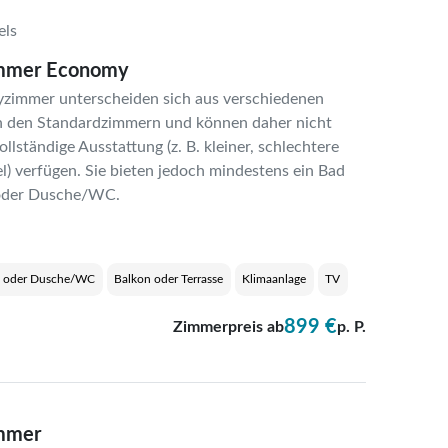
els
mmer Economy
zimmer unterscheiden sich aus verschiedenen
 den Standardzimmern und können daher nicht
llständige Ausstattung (z. B. kleiner, schlechtere
l) verfügen. Sie bieten jedoch mindestens ein Bad
oder Dusche/WC.
e oder Dusche/WC
Balkon oder Terrasse
Klimaanlage
TV
899 €
Zimmerpreis ab
p. P.
mmer