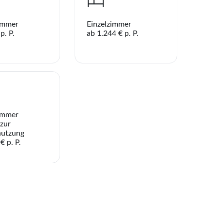
immer
Einzelzimmer
p. P.
ab 1.244 € p. P.
immer
 zur
nutzung
€ p. P.