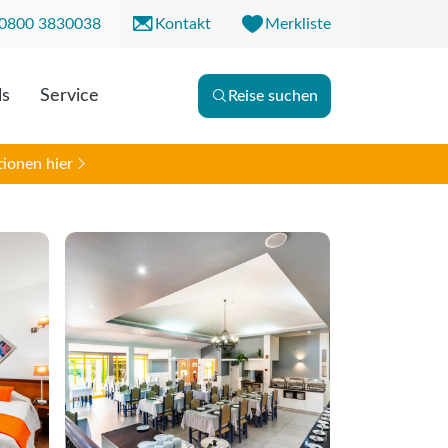
0800 3830038
Kontakt
Merkliste
ls
Service
Reise suchen
r. 09:00 - 18:00 Uhr
0 - 13:00 Uhr
ionen hier