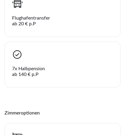
Flughafentransfer
ab 20 € p.P
7x Halbpension
ab 140 € p.P
Zimmeroptionen
Teile diese Reise
Teile