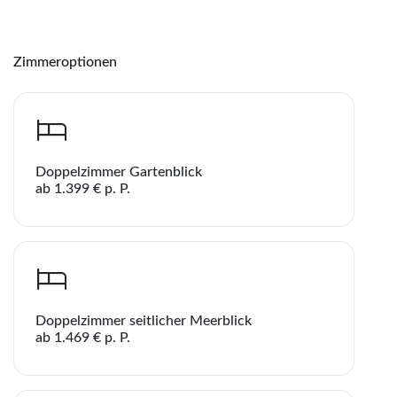
Zimmeroptionen
Doppelzimmer Gartenblick
ab 1.399 € p. P.
Teile diese Reise
Teile
Porto Platanias Beach Resort & Spa
Doppelzimmer seitlicher Meerblick
ab 1.469 € p. P.
WhatsApp