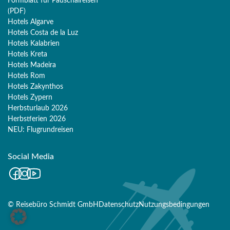
Formblatt für Pauschalreisen
(PDF)
Hotels Algarve
Hotels Costa de la Luz
Hotels Kalabrien
Hotels Kreta
Hotels Madeira
Hotels Rom
Hotels Zakynthos
Hotels Zypern
Herbsturlaub 2026
Herbstferien 2026
Merk
NEU: Flugrundreisen
Sie haben noch keine Reisen oder Hotels auf der
Social Media
Merkliste gespeichert
Facebook
Instagram
Youtube
Personen
© Reisebüro Schmidt GmbH
Datenschutz
Nutzungsbedingungen