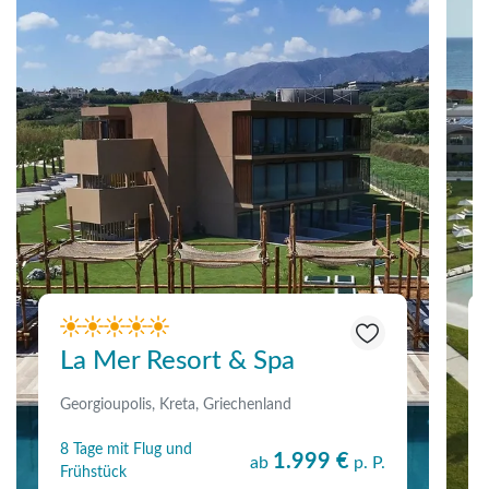
La Mer Resort & Spa
Georgioupolis, Kreta, Griechenland
8 Tage mit Flug und
1.999 €
ab
p. P.
Frühstück