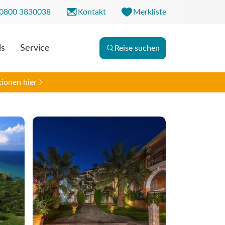
0800 3830038
Kontakt
Merkliste
ls
Service
Reise suchen
r. 09:00 - 18:00 Uhr
0 - 13:00 Uhr
ionen hier