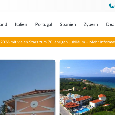
land
Italien
Portugal
Spanien
Zypern
Dea
Mo. bis F
Sa. 09:0
026 mit vielen Stars zum 70 jährigen Jubiläum – Mehr Informat