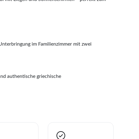
i Unterbringung im Familienzimmer mit zwei
und authentische griechische
ise
RO - THE DREAM STUDIOS
liste