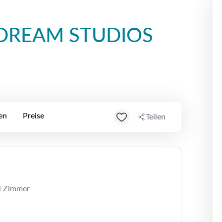
 DREAM STUDIOS
en
Preise
Teilen
l Zimmer