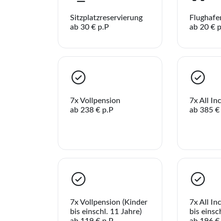
Sie h
Sitzplatzreservierung
Flughafe
WhatsApp
ab 30 € p.P
ab 20 € 
per E-Mail s
7x Vollpension
7x All In
ab 238 € p.P
ab 385 €
7x Vollpension (Kinder
7x All In
bis einschl. 11 Jahre)
bis einsc
ab 119 € p.P
ab 196 €