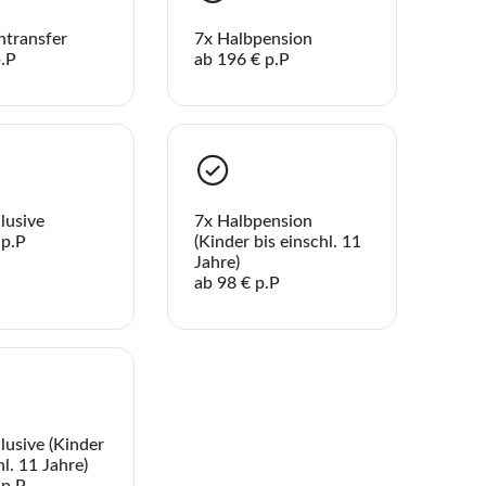
aben noch keine Reisen oder Hotels auf der Merkliste gespeicher
ntransfer
7x Halbpension
Telegram
p.P
ab 196 € p.P
enden
Link kopieren
clusive
7x Halbpension
 p.P
(Kinder bis einschl. 11
Jahre)
ab 98 € p.P
clusive (Kinder
hl. 11 Jahre)
 p.P